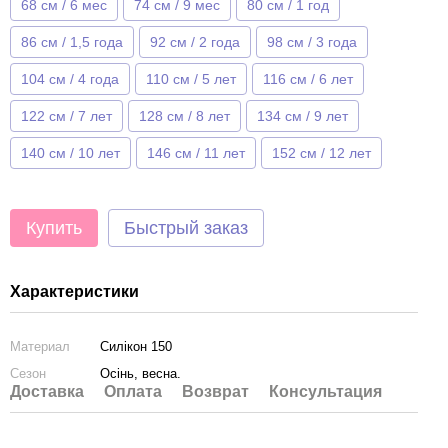
68 см / 6 мес
74 см / 9 мес
80 см / 1 год
86 см / 1,5 года
92 см / 2 года
98 см / 3 года
104 см / 4 года
110 см / 5 лет
116 см / 6 лет
122 см / 7 лет
128 см / 8 лет
134 см / 9 лет
140 см / 10 лет
146 см / 11 лет
152 см / 12 лет
Купить
Быстрый заказ
Характеристики
Материал
Силікон 150
Сезон
Осінь, весна.
Доставка
Оплата
Возврат
Консультация