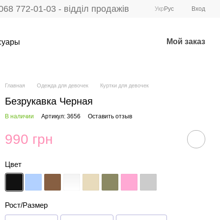
068 772-01-03 - відділ продажів
Укр
Рус
Вход
Мой заказ
суары
Главная
Одежда для девочек
Куртки для девочек
Безрукавка Черная
В наличии
Артикул: 3656
Оставить отзыв
990 грн
Цвет
Рост/Размер