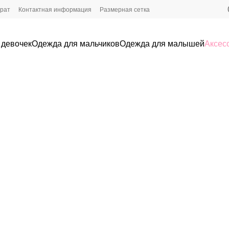
врат
Контактная информация
Размерная сетка
 девочек
Одежда для мальчиков
Одежда для малышей
Аксес