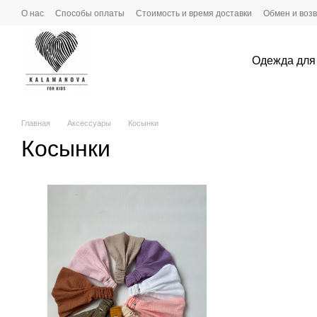
Перейти к основному контенту
О нас
Способы оплаты
Стоимость и время доставки
Обмен и воз
Пользовательское соглашение
Условия сотрудничества
Одежда для
Главная
Аксессуары
Косынки
Косынки