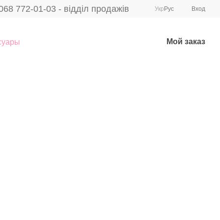
068 772-01-03 - відділ продажів
Укр
Рус
Вход
Мой заказ
суары