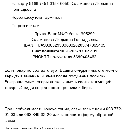
На карту
5168 7451 3154 6050
Каламанова Людмила
Геннадьевна
Через кассу или терминал;
По реквизитам:
ПриватБанк МФО банка 305299
Каламанова Людмила Геннадьевна
IBAN UA903052990000026203747065409
Счет получателя
26203747065409
РНОКПП получателя
3390408462
Если товар не соответствует Вашим ожиданиям, его можно
вернуть в течение 14 дней после получения посылки.
Возвращаемые товары должны иметь соответствующий
товарный вид и сохраненные ценники и бирки.
При необходимости консультации, свяжитесь с нами
068 772-
01-03
или
093 849-32-20
или заполните форму обратной
связи.
KalamanovaForKids@gmail.com