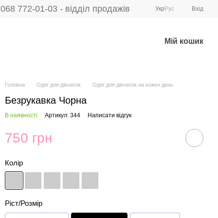
068 772-01-03 - відділ продажів
Укр
Рус
Вхід
Мій кошик
Головна
Одяг для дівчаток
Одяг для дівчаток на кожен день
Безрукавка Чорна
В наявності
Артикул: 344
Написати відгук
750 грн
Колір
Ріст/Розмір