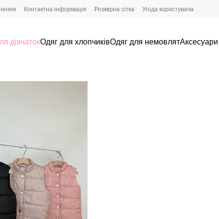
рнення
Контактна інформація
Розмірна сітка
Угода користувача
ля дівчаток
Одяг для хлопчиків
Одяг для немовлят
Аксесуари