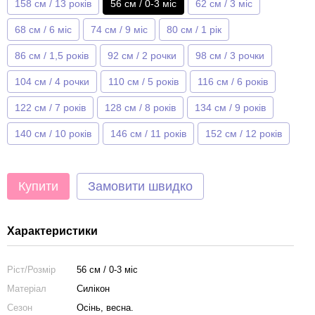
158 см / 13 років
56 см / 0-3 міс
62 см / 3 міс
68 см / 6 міс
74 см / 9 міс
80 см / 1 рік
86 см / 1,5 років
92 см / 2 рочки
98 см / 3 рочки
104 см / 4 рочки
110 см / 5 років
116 см / 6 років
122 см / 7 років
128 см / 8 років
134 см / 9 років
140 см / 10 років
146 см / 11 років
152 см / 12 років
Купити
Замовити швидко
Характеристики
Ріст/Розмір
56 см / 0-3 міс
Матеріал
Силікон
Сезон
Осінь, весна.