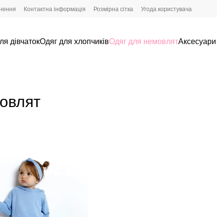
рнення
Контактна інформація
Розмірна сітка
Угода користувача
ля дівчаток
Одяг для хлопчиків
Одяг для немовлят
Аксесуари
мовлят