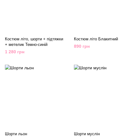
Костюм літо, шорти + підтяжки
Костюм літо Блакитний
+ метелик Темно-синій
890 грн
1 280 грн
Шорти льон
Шорти муслін