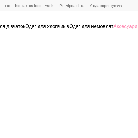
рнення
Контактна інформація
Розмірна сітка
Угода користувача
ля дівчаток
Одяг для хлопчиків
Одяг для немовлят
Аксесуари