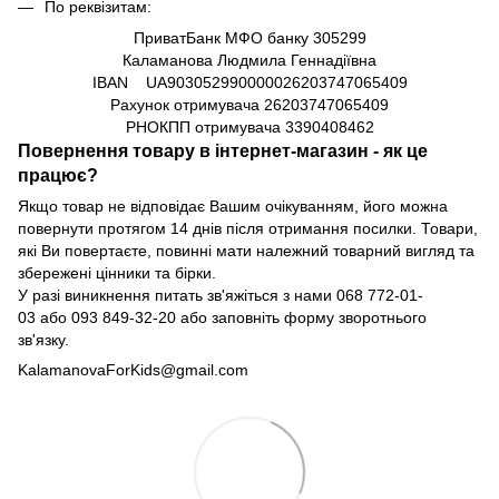
По реквізитам:
ПриватБанк МФО банку 305299
Каламанова Людмила Геннадіївна
IBAN UA903052990000026203747065409
Рахунок отримувача
26203747065409
РНОКПП отримувача
3390408462
Повернення товару в інтернет-магазин - як це
працює?
Якщо товар не відповідає Вашим очікуванням, його можна
повернути протягом 14 днів після отримання посилки. Товари,
які Ви повертаєте, повинні мати належний товарний вигляд та
збережені цінники та бірки.
У разі виникнення питать зв'яжіться з нами
068 772-01-
03
або
093 849-32-20
або заповніть форму зворотнього
зв'язку.
KalamanovaForKids@gmail.com