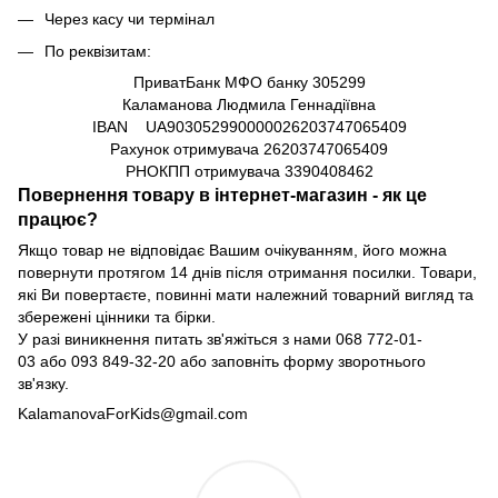
Через касу чи термінал
По реквізитам:
ПриватБанк МФО банку 305299
Каламанова Людмила Геннадіївна
IBAN UA903052990000026203747065409
Рахунок отримувача
26203747065409
РНОКПП отримувача
3390408462
Повернення товару в інтернет-магазин - як це
працює?
Якщо товар не відповідає Вашим очікуванням, його можна
повернути протягом 14 днів після отримання посилки. Товари,
які Ви повертаєте, повинні мати належний товарний вигляд та
збережені цінники та бірки.
У разі виникнення питать зв'яжіться з нами
068 772-01-
03
або
093 849-32-20
або заповніть форму зворотнього
зв'язку.
KalamanovaForKids@gmail.com