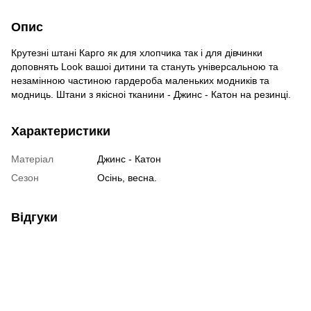
Опис
Крутезні штані Карго як для хлопчика так і для дівчинки
доповнять Look вашоі дитини та стануть універсальною та
незамінною частиною гардероба маленьких модників та
модниць. Штани з якісноі тканини - Джинс - Катон на резинці.
Характеристики
Матеріал
Джинс - Катон
Сезон
Осінь, весна.
Відгуки