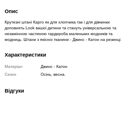
Опис
Крутезні штані Карго як для хлопчика так і для дівчинки
доповнять Look вашоі дитини та стануть універсальною та
незамінною частиною гардероба маленьких модників та
модниць. Штани з якісноі тканини - Джинс - Катон на резинці.
Характеристики
Матеріал
Джинс - Катон
Сезон
Осінь, весна.
Відгуки