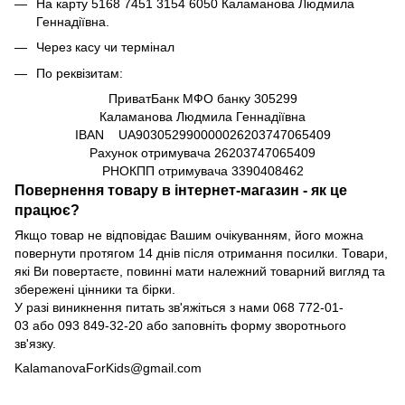
На карту
5168 7451 3154 6050
Каламанова Людмила
Геннадіївна.
Через касу чи термінал
По реквізитам:
ПриватБанк МФО банку 305299
Каламанова Людмила Геннадіївна
IBAN UA903052990000026203747065409
Рахунок отримувача
26203747065409
РНОКПП отримувача
3390408462
Повернення товару в інтернет-магазин - як це
працює?
Якщо товар не відповідає Вашим очікуванням, його можна
повернути протягом 14 днів після отримання посилки. Товари,
які Ви повертаєте, повинні мати належний товарний вигляд та
збережені цінники та бірки.
У разі виникнення питать зв'яжіться з нами
068 772-01-
03
або
093 849-32-20
або заповніть форму зворотнього
зв'язку.
KalamanovaForKids@gmail.com