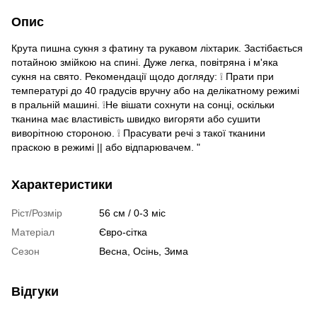
Опис
Крута пишна сукня з фатину та рукавом ліхтарик. Застібається
потайною змійкою на спині. Дуже легка, повітряна і м'яка
сукня на свято. Рекомендації щодо догляду: ❕ Прати при
температурі до 40 градусів вручну або на делікатному режимі
в пральній машині. ❕Не вішати сохнути на сонці, оскільки
тканина має властивість швидко вигоряти або сушити
виворітною стороною. ❕ Прасувати речі з такої тканини
праскою в режимі || або відпарювачем. "
Характеристики
Ріст/Розмір
56 см / 0-3 міс
Матеріал
Євро-сітка
Сезон
Весна, Осінь, Зима
Відгуки